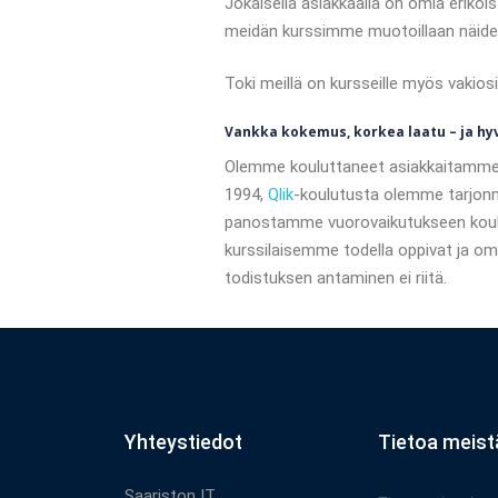
Jokaisella asiakkaalla on omia eriko
meidän kurssimme muotoillaan näide
Toki meillä on kursseille myös vakiosi
Vankka kokemus, korkea laatu – ja hyv
Olemme kouluttaneet asiakkaitamm
1994,
Qlik
-koulutusta olemme tarjon
panostamme vuorovaikutukseen koulu
kurssilaisemme todella oppivat ja oma
todistuksen antaminen ei riitä.
Yhteystiedot
Tietoa meist
Saariston IT