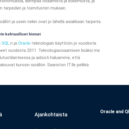
istoivomuksia, aiempaa osaamista ja kokemusta, ja
n tarpeiden ja toimitusten mukaan.
sällöt ja usein nekin ovat jo lähellä asiakkaan tarpeita.
in kohtuulliset hinnat
e
SQL
:n ja
Oracle
-teknologian käyttöön jo vuodesta
neet vuodesta 2011. Teknologiaosaamisen lisäksi me
tustilanteessa ja aidosti haluamme, että
ksuvat kurssin sisällön. Saariston IT:lle pelkkä
Oracle and Ql
ä
Ajankohtaista