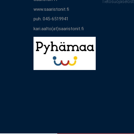
Tietosuojaselost
www.saaristonit.fi
puh. 045-6519941
kari.aalto(at)saaristonit.fi