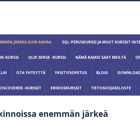
MMÄN JÄRKEÄ KUIN RAHAA.
SQL-PERUSKURSSI JA MUUT KURSSIT INT
EW-KURSSI
QLIK SENSE -KURSSI
NÄMÄ KAIKKI SAAT MEILTÄ
O
LA!
OTA YHTEYTTÄ
YKSITYISOPETUS
BLOGI
DOWNLOAD
DISCOVERER -KURSSIT
ERIKOISKURSSIT
TIETOSUOJASELOSTE
kinnoissa enemmän järkeä