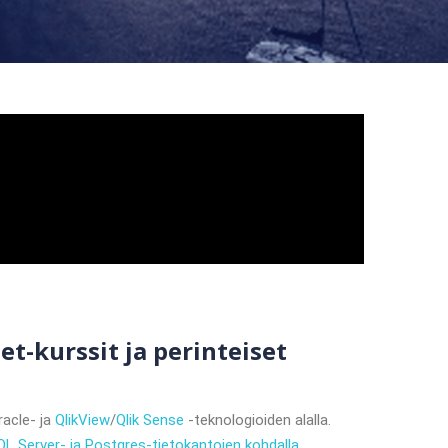
et-kurssit ja perinteiset
racle- ja
QlikView
/
Qlik Sense
-teknologioiden alalla.
QL Server- ja Postgres-tietokantojen kohdalla