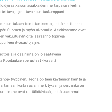
öidyn ratkaisun asiakkaidemme tarpeisiin, kielinä
uotettava ja joustuva koulutuskumppani.
le-koulutuksen toimittamisesta ja sitä kautta suuri
ympäri Suomen ja myös ulkomailla. Asiakkaamme ovat
uten vakuutusyhtiöitä, sairaanhoitopiirejä,
aupunkien it-osastoja jne.
oisia ja osa niistä on jo saatavana
a Koodauksen perusteet -kurssit)
hop-tyyppinen. Teoria opitaan käytännön kautta ja
rtämään kunkin asian merkityksen ja sen, mikä on
urssimme ovat räätälöitävissä ja sitä useimmat