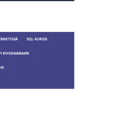
ERNETISSÄ
SQL-KURSSI
PI KOODAAMAAN
S!