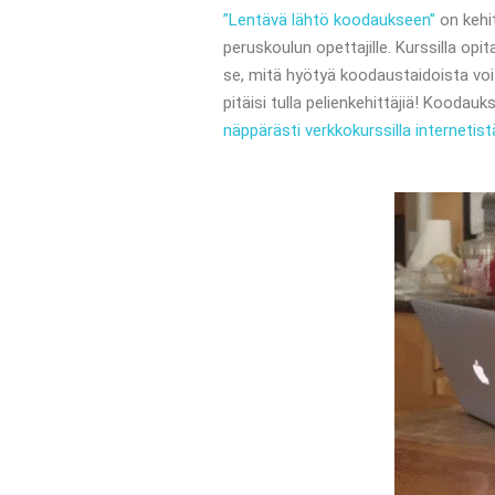
”Lentävä lähtö koodaukseen”
on kehi
peruskoulun opettajille. Kurssilla op
se, mitä hyötyä koodaustaidoista voi o
pitäisi tulla pelienkehittäjiä! Koodauk
näppärästi verkkokurssilla internetist