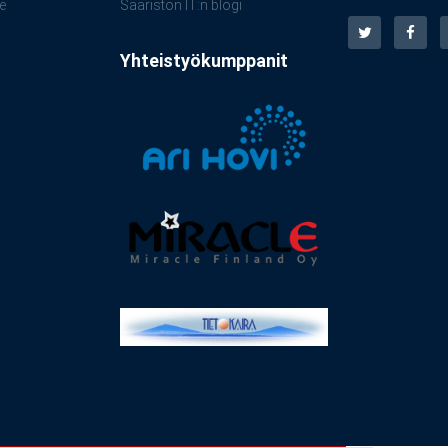
e
Saariston IT:n blogi
Yhteistyökumppanit