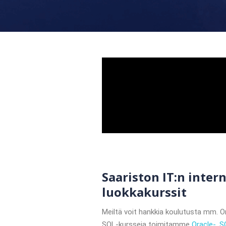
Saariston IT:n intern
luokkakurssit
Meiltä voit hankkia koulutusta mm. O
SQL-kursseja toimitamme
Oracle-, S