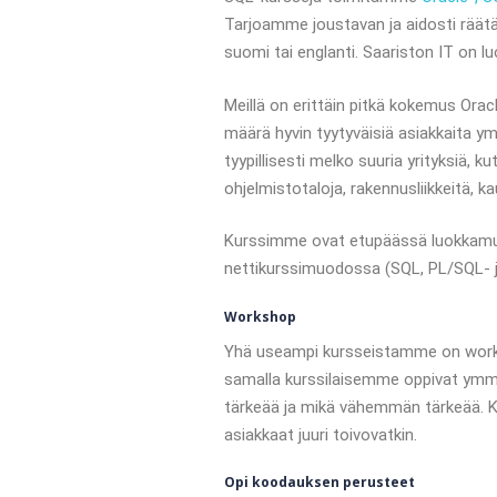
Tarjoamme joustavan ja aidosti räätäl
suomi tai englanti. Saariston IT on l
Meillä on erittäin pitkä kokemus Orac
määrä hyvin tyytyväisiä asiakkaita 
tyypillisesti melko suuria yrityksiä, k
ohjelmistotaloja, rakennusliikkeitä, k
Kurssimme ovat etupäässä luokkamuot
nettikurssimuodossa (SQL, PL/SQL- j
Workshop
Yhä useampi kursseistamme on works
samalla kurssilaisemme oppivat ymmä
tärkeää ja mikä vähemmän tärkeää. K
asiakkaat juuri toivovatkin.
Opi koodauksen perusteet